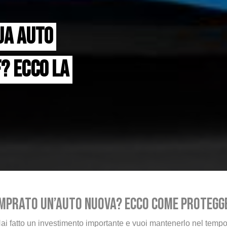
A AUTO 
? ECCO LA 
mprato un’auto nuova? Ecco come protegg
ai fatto un investimento importante e vuoi mantenerlo nel temp